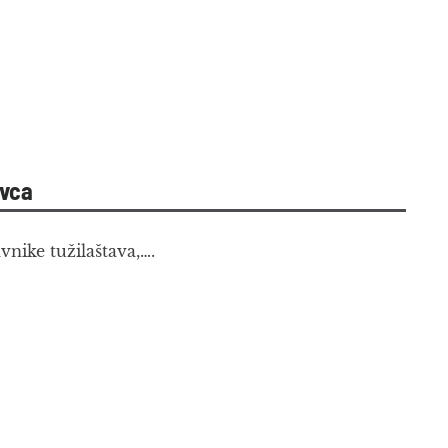
ovca
nike tužilaštava,….