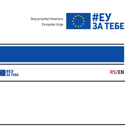
Ovaj projekat finansira
Evropska Unija
RS/
EN